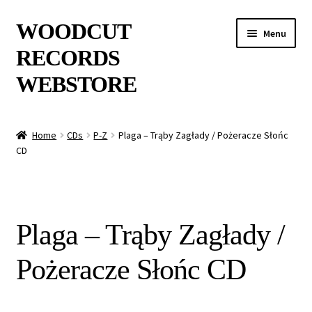
Skip
Skip
WOODCUT
Menu
to
to
RECORDS
navigation
content
WEBSTORE
News
Home
CDs
P-Z
Plaga – Trąby Zagłady / Pożeracze Słońc
CD
Info
New Arrivals
Plaga – Trąby Zagłady /
Special Offers
Pożeracze Słońc CD
Releases
CDs