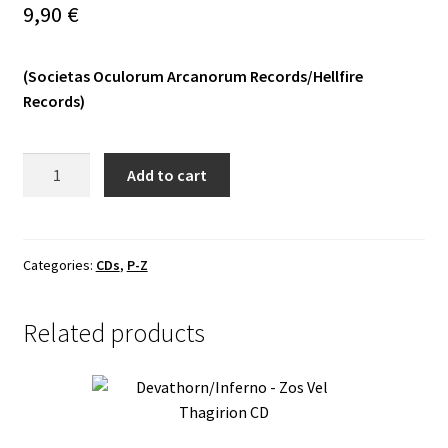
9,90
€
Vinyls
(Societas Oculorum Arcanorum Records/Hellfire
Others
Records)
Plaga
Add to cart
-
Trąby
Zagłady
/
Categories:
CDs
,
P-Z
Pożeracze
Słońc
Related products
CD
quantity