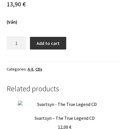
13,90
€
Vinyls
(Ván)
Others
Árstíðir
Add to cart
Lífsins
-
Þættir
Úr
Categories:
A-E
,
CDs
Sǫgu
Norðrs
Related products
MCD
quantity
Svartsyn – The True Legend CD
12,00
€