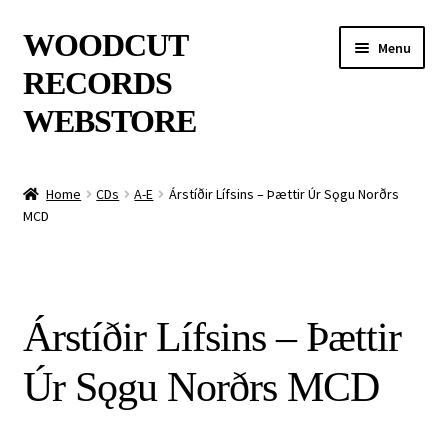
Skip
Skip
WOODCUT
Menu
to
to
RECORDS
navigation
content
WEBSTORE
News
Home
CDs
A-E
Árstíðir Lífsins – Þættir Úr Sǫgu Norðrs
MCD
Info
New Arrivals
Árstíðir Lífsins – Þættir
Special Offers
Úr Sǫgu Norðrs MCD
Releases
CDs